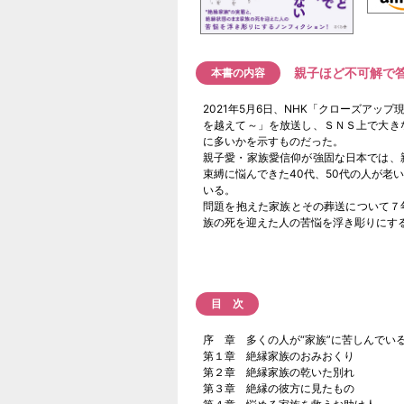
親子ほど不可解で
本書の内容
2021年5月6日、NHK「クローズア
を越えて～」を放送し、ＳＮＳ上で大き
に多いかを示すものだった。
親子愛・家族愛信仰が強固な日本では、
束縛に悩んできた40代、50代の人が老
いる。
問題を抱えた家族とその葬送について７
族の死を迎えた人の苦悩を浮き彫りにす
目 次
序 章 多くの人が“家族”に苦しんでい
第１章 絶縁家族のおみおくり
第２章 絶縁家族の乾いた別れ
第３章 絶縁の彼方に見たもの