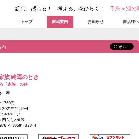
読む、感じる！ 考える、花ひらく！
千鳥ヶ淵の
トップ
書籍案内
お知らせ
書店様へ
案内
家族 終焉のとき
る「家族」の絆
き：著
1760円
2021年12月9日
：248ページ
：四六判／並製
978-4-86581-323-4