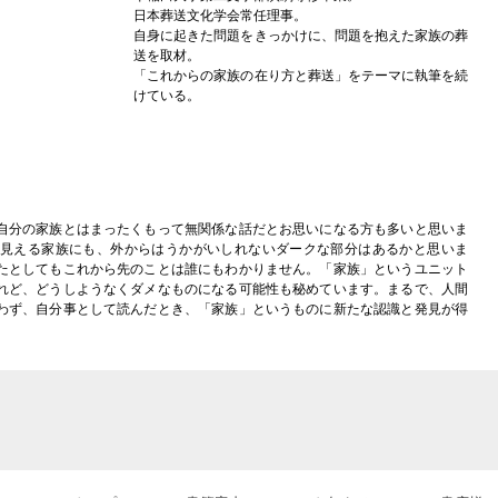
日本葬送文化学会常任理事。
自身に起きた問題をきっかけに、問題を抱えた家族の葬
送を取材。
「これからの家族の在り方と葬送」をテーマに執筆を続
けている。
自分の家族とはまったくもって無関係な話だとお思いになる方も多いと思いま
見える家族にも、外からはうかがいしれないダークな部分はあるかと思いま
たとしてもこれから先のことは誰にもわかりません。「家族」というユニット
れど、どうしようなくダメなものになる可能性も秘めています。まるで、人間
わず、自分事として読んだとき、「家族」というものに新たな認識と発見が得