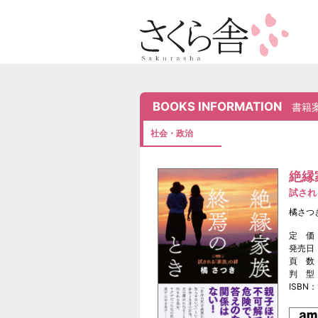
BOOKS INFORMATION
書籍
社会・政治
絶縁
試され
橘さつ
定 価：
発売日：
頁 数
判 型
ISBN：