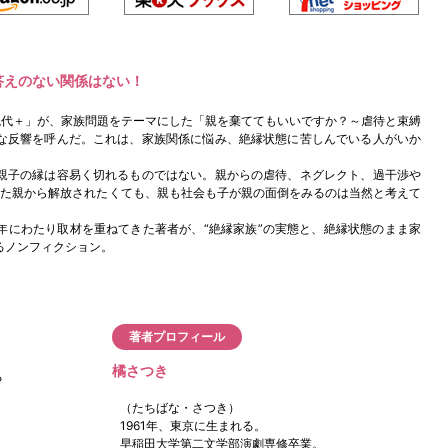
答えのない関係はない！
ップ現代＋」が、家族問題をテーマにした「親を棄ててもいいですか？～虐待と束縛
な反響を呼んだ。これは、家族関係に悩み、絶縁状態に苦しんでいる人がいか
親子の縁は容易く切れるものではない。親からの虐待、ネグレクト、過干渉や
いた親から解放されたくても、親も社会も子が親の面倒をみるのは当然と考えて
年にわたり取材を重ねてきた著者が、“絶縁家族”の実態と、絶縁状態のまま家
るノンフィクション。
著者プロフィール
橘さつき
る
（たちばな・さつき）
1961年、東京に生まれる。
早稲田大学第二文学部演劇専修卒業。