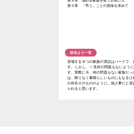
第４章 悩める家族を救うお助け人
第５章 「弔う」ことの意味を求めて
担当より一言
登場する８つの家族の実話はハードで、
す。しかし、一見何の問題もないように
す。実際に今、何の問題もない家族だっ
は、限りなく素晴らしいものにもなるけ
の存在そのもののように。他人事だと思
られると思います。