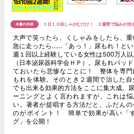
１日１０回しゃがむだけ！ ２週間で悩みが消
本書の内容
大声で笑ったら、くしゃみをしたら、重
急に走ったら……「あっ！」尿もれ！と
週１回以上経験している女性は500万人
（日本泌尿器科学会ＨＰ）。尿もれパッ
ておいたら悲惨なことに！ 整体を専門
もれを体験。そのとき２週間で治した自
でも出来る効果的方法をここに集大成。
ーニングとよく言われますが、これは悩
い。著者が提唱する方法だと、ふだんの
のがポイント！ 簡単で効果が高い「
グ」を公開！