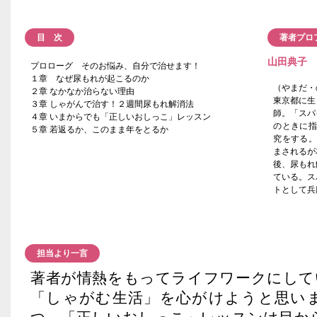
目 次
著者プロ
山田典子
プロローグ そのお悩み、自分で治せます！
１章 なぜ尿もれが起こるのか
（やまだ・
２章 なかなか治らない理由
東京都に生
３章 しゃがんで治す！２週間尿もれ解消法
師。「スパ
４章 いまからでも「正しいおしっこ」レッスン
のときに指
５章 若返るか、このまま年をとるか
究をする。
まされるが
後、尿もれ
ている。ス
トとして兵
担当より一言
著者が情熱をもってライフワークにして
「しゃがむ生活」を心がけようと思い