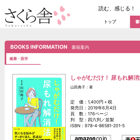
読む、感じる！
トップ
書
BOOKS INFORMATION
書籍案内
健康・医学
しゃがむだけ！ 尿もれ解消
山田典子：著
定 価：1,400円＋税
発売日：2019年6月4日
頁 数：176ページ
判 型：四六判／並製
ISBN：978-4-86581-201-5