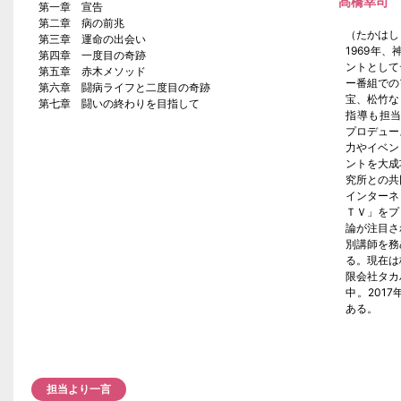
髙橋幸司
第一章 宣告
第二章 病の前兆
（たかはし
第三章 運命の出会い
1969年
第四章 一度目の奇跡
ントとして
第五章 赤木メソッド
ー番組での
第六章 闘病ライフと二度目の奇跡
宝、松竹な
第七章 闘いの終わりを目指して
指導も担当
プロデュー
力やイベン
ントを大成
究所との共
インターネ
ＴＶ」をプ
論が注目さ
別講師を務
る。現在は
限会社タカ
中。201
ある。
担当より一言