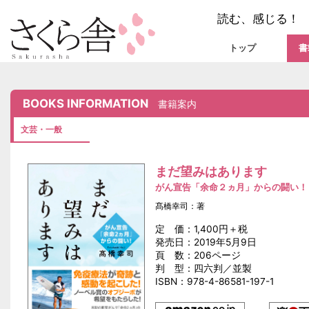
読む、感じる！
トップ
書
BOOKS INFORMATION
書籍案内
文芸・一般
まだ望みはあります
がん宣告「余命２ヵ月」からの闘い！
髙橋幸司：著
定 価：1,400円＋税
発売日：2019年5月9日
頁 数：206ページ
判 型：四六判／並製
ISBN：978-4-86581-197-1