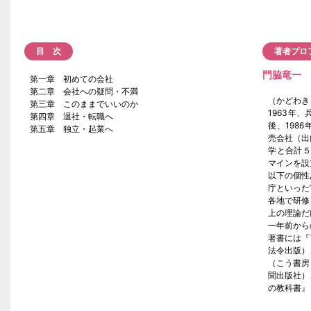
目 次
著者プロ
門脇竜一
第一章 初めての会社
第二章 会社への疑問・不満
（かどわき
第三章 このままでいいのか
1963年
第四章 退社・転職へ
後、198
第五章 独立・起業へ
売会社（出
学と合計５
マインを設
以下の個性
庁といった
各地で研修
上の理論だ
一年前から
著書には『
法令出版）
（こう書房
聞出版社）
の教科書』