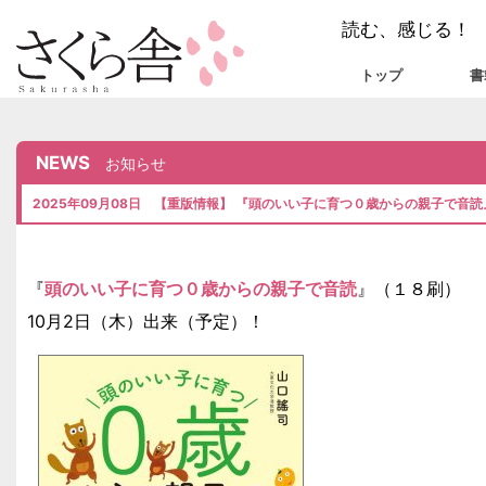
読む、感じる！
トップ
書
NEWS
お知らせ
2025年09月08日 【重版情報】 『頭のいい子に育つ０歳からの親子で音
『
頭のいい子に育つ０歳からの親子で音読
』（１８刷）
10月2日（木）出来（予定）！