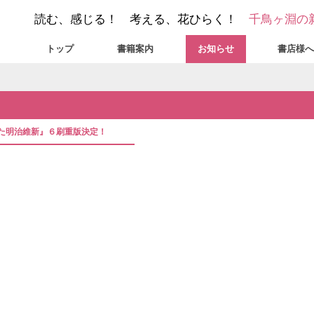
読む、感じる！ 考える、花ひらく！
千鳥ヶ淵の
トップ
書籍案内
お知らせ
書店様へ
われた明治維新』６刷重版決定！