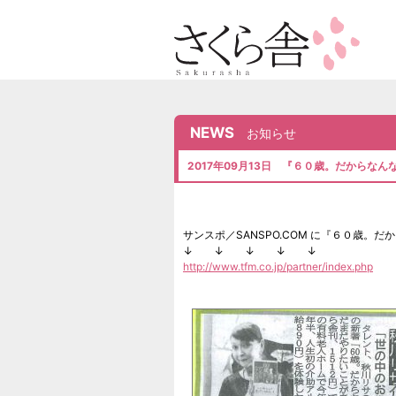
NEWS
お知らせ
2017年09月13日 『６０歳。だからな
サンスポ／SANSPO.COM に『６０歳
↓ ↓ ↓ ↓ ↓
http://www.tfm.co.jp/partner/index.php